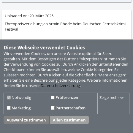
abs
Uploaded on:
20. März 2025
Ehrenpreisverleihung an Armin Rhode beim Deutschen Fernsehkrimi-
Festival
Diese Webseite verwendet Cookies
Related Media
Wir verwenden Cookies, um unsere Website optimal für Sie zu
gestalten. Mit dem Bestätigen des Buttons "Akzeptieren" stimmen Sie
der Verwendung von Cookies zu. Durch Anklicken der untenstehenden
Checkboxen können Sie auswählen, welche Cookie-Kategorien Sie
© ViMP GmbH 2010-2026
Desktop Version
zulassen möchten. Durch Klicken auf die Schaltfläche "Mehr anzeigen"
Nutzungsbedingungen
Datenschutzbestimmungen
Impressum
erhalten Sie eine Beschreibung jeder Kategorie. Weitere Informationen
finden Sie in unserer
Datenschutzerklärung
.
Video CMS powered by
ViMP (Ultimate)
© 2010-2026
Notwendig
Präferenzen
Zeige mehr
Marketing
Partnerschaften
Auswahl zustimmen
Allen zustimmen