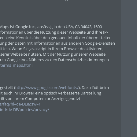
aps ist Google Inc., ansässig in den USA, CA 94043, 1600
formationen über die Nutzung dieser Webseite und Ihre IP-
ben keine Kenntnis über den genauen Inhalt der übermittelten
dung der Daten mit Informationen aus anderen Google-Diensten
teln. Wenn Sie Javascript in Ihrem Browser deaktivieren,
nserer Webseite nutzen. Mit der Nutzung unserer Webseite
 durch Google Inc.. Näheres zu den Datenschutzbestimmungen
p/terms_maps.html
.
estellt (
http://www.google.com/webfonts/
). Dazu lädt beim
it auch ihr Browser eine optisch verbesserte Darstellung
rift von ihrem Computer zur Anzeige genutzt.
ts/faq?hl=de-DE&csw=1
ntl/de-DE/policies/privacy/