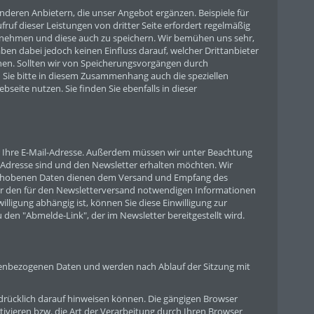
deren Anbietern, die unser Angebot ergänzen. Beispiele für
uf dieser Leistungen von dritter Seite erfordert regelmäßig
rzunehmen und diese auch zu speichern. Wir bemühen uns sehr,
aben dabei jedoch keinen Einfluss darauf, welcher Drittanbieter
enen. Sollten wir von Speicherungsvorgängen durch
n Sie bitte in diesem Zusammenhang auch die speziellen
seite nutzen. Sie finden Sie ebenfalls in dieser
r Ihre E-Mail-Adresse. Außerdem müssen wir unter Beachtung
l-Adresse sind und den Newsletter erhalten möchten. Wir
 erhobenen Daten dienen dem Versand und Empfang des
er den für den Newsletterversand notwendigen Informationen
ligung abhängig ist, können Sie diese Einwilligung zur
en "Abmelde-Link", der im Newsletter bereitgestellt wird.
nenbezogenen Daten und werden nach Ablauf der Sitzung mit
drücklich darauf hinweisen können. Die gängigen Browser
ktivieren bzw. die Art der Verarbeitung durch Ihren Browser