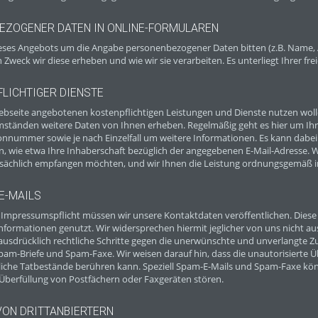
EZOGENER DATEN IN ONLINE-FORMULAREN
eses Angebots um die Angabe personenbezogener Daten bitten (z.B. Name, An
 Zweck wir diese erheben und wie wir sie verarbeiten. Es unterliegt Ihrer fr
LICHTIGER DIENSTE
 Webseite angebotenen kostenpflichtigen Leistungen und Dienste nutzen w
ständen weitere Daten von Ihnen erheben. Regelmäßig geht es hier um Ihr
efonnummer sowie je nach Einzelfall um weitere Informationen. Es kann dabe
 wie etwa Ihre Inhaberschaft bezüglich der angegebenen E-Mail-Adresse. Wi
sächlich empfangen möchten, und wir Ihnen die Leistung ordnungsgemäß i
E-MAILS
Impressumspflicht müssen wir unsere Kontaktdaten veröffentlichen. Diese
ormationen genutzt. Wir widersprechen hiermit jeglicher von uns nicht au
 ausdrücklich rechtliche Schritte gegen die unerwünschte und unverlangte Z
am-Briefe und Spam-Faxe. Wir weisen darauf hin, dass die unautorisierte 
chtliche Tatbestände berühren kann. Speziell Spam-E-Mails und Spam-Faxe 
Überfüllung von Postfächern oder Faxgeräten stören.
VON DRITTANBIERTERN