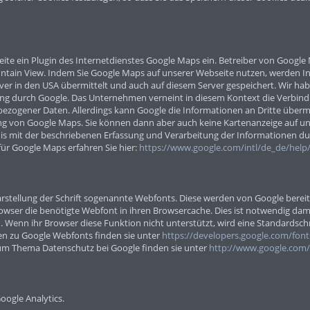
ite ein Plugin des Internetdienstes Google Maps ein. Betreiber von Google M
tain View. Indem Sie Google Maps auf unserer Webseite nutzen, werden In
ver in den USA übermittelt und auch auf diesem Server gespeichert. Wir ha
ung durch Google. Das Unternehmen verneint in diesem Kontext die Verbin
ezogener Daten. Allerdings kann Google die Informationen an Dritte übermit
ng von Google Maps. Sie können dann aber auch keine Kartenanzeige auf u
dnis mit der beschriebenen Erfassung und Verarbeitung der Informationen
r Google Maps erfahren Sie hier:
https://www.google.com/intl/de_de/hel
rstellung der Schrift sogenannte Webfonts. Diese werden von Google bereitg
rowser die benötigte Webfont in ihren Browsercache. Dies ist notwendig dam
. Wenn ihr Browser diese Funktion nicht unterstützt, wird eine Standardsch
n zu Google Webfonts finden sie unter
https://developers.google.com/fon
um Thema Datenschutz bei Google finden sie unter
http://www.google.com/i
oogle Analytics.