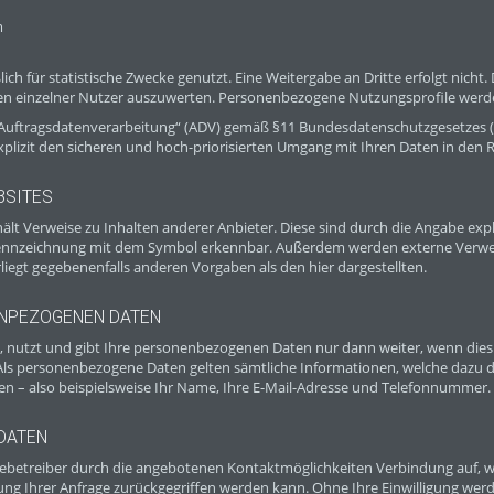
m
ich für statistische Zwecke genutzt. Eine Weitergabe an Dritte erfolgt nich
lten einzelner Nutzer auszuwerten. Personenbezogene Nutzungsprofile werden
„Auftragsdatenverarbeitung“ (ADV) gemäß §11 Bundesdatenschutzgesetzes (
explizit den sicheren und hoch-priorisierten Umgang mit Ihren Daten in den
BSITES
lt Verweise zu Inhalten anderer Anbieter. Diese sind durch die Angabe expliz
Kennzeichnung mit dem Symbol erkennbar. Außerdem werden externe Verweis
liegt gegebenenfalls anderen Vorgaben als den hier dargestellten.
NPEZOGENEN DATEN
, nutzt und gibt Ihre personenbezogenen Daten nur dann weiter, wenn dies i
Als personenbezogene Daten gelten sämtliche Informationen, welche dazu 
n – also beispielsweise Ihr Name, Ihre E-Mail-Adresse und Telefonnummer.
DATEN
betreiber durch die angebotenen Kontaktmöglichkeiten Verbindung auf, we
g Ihrer Anfrage zurückgegriffen werden kann. Ohne Ihre Einwilligung werde