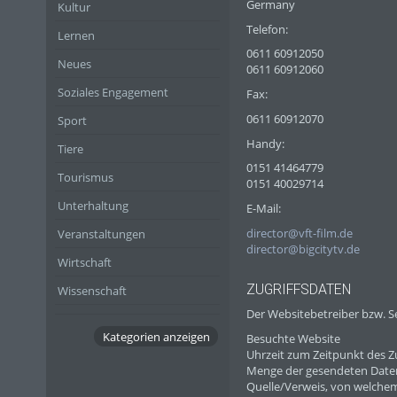
Germany
Kultur
Telefon:
Lernen
0611 60912050
Neues
0611 60912060
Soziales Engagement
Fax:
0611 60912070
Sport
Handy:
Tiere
0151 41464779
Tourismus
0151 40029714
Unterhaltung
E-Mail:
director@vft-film.de
Veranstaltungen
director@bigcitytv.de
Wirtschaft
ZUGRIFFSDATEN
Wissenschaft
Der Websitebetreiber bzw. Se
Kategorien anzeigen
Besuchte Website
Uhrzeit zum Zeitpunkt des Zu
Menge der gesendeten Daten
Quelle/Verweis, von welchem 