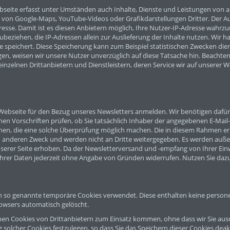
seite erfasst unter Umständen auch Inhalte, Dienste und Leistungen von an
von Google-Maps, YouTube-Videos oder Grafikdarstellungen Dritter. Der Aufr
dresse. Damit ist es diesen Anbietern möglich, Ihre Nutzer-IP-Adresse wah
zubeziehen, die IP-Adressen allein zur Auslieferung der Inhalte nutzen. Wir h
se speichert. Diese Speicherung kann zum Beispiel statistischen Zwecken di
gen, weisen wir unsere Nutzer unverzüglich auf diese Tatsache hin. Beachte
nzelnen Drittanbietern und Dienstleistern, deren Service wir auf unserer Web
 Webseite für den Bezug unseres Newsletters anmelden. Wir benötigen dafü
hen Vorschriften prüfen, ob Sie tatsächlich Inhaber der angegebenen E-Mai
nen, die eine solche Überprüfung möglich machen. Die in diesem Rahmen
en anderen Zweck und werden nicht an Dritte weitergegeben. Es werden auß
erer Seite erhoben. Da der Newsletterversand und -empfang von Ihrer Einwil
rer Daten jederzeit ohne Angabe von Gründen widerrufen. Nutzen Sie dazu d
n so genannte temporäre Cookies verwendet. Diese enthalten keine perso
owsers automatisch gelöscht.
nnen Cookies von Drittanbietern zum Einsatz kommen, ohne dass wir Sie aus
g solcher Cookies festzulegen, so dass Sie das Speichern dieser Cookies dea