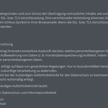
heitsgründen und zum Schutz der Übertragung vertraulicher Inhalte, wie zum 
 SSL- bzw. TLS-Verschlüsselung. Eine verschlüsselte Verbindung erkennen Sie
em Schloss-Symbol in Ihrer Browserzeile. Wenn die SSL- bzw. TLS-Verschlüssel
n werden.
 Löschung
 Antrag Ihrerseits kostenlose Auskunft darüber, welche personenbezogenen D
ur Aufbewahrung von Daten (z. B. Vorratsdatenspeicherung) kollidiert, haben 
rer personenbezogenen Daten.
 erfolgt auf Basis von gesetzlichen Regelungen. Nur in Ausnahmefällen benöt
ie zukünftige Verarbeitung zu widerrufen.
sich bei der zuständigen Aufsichtsbehörde für den Datenschutz zu beschwere
cht rechtmäßig erfolgt.
ständigen Aufsichtsbehörde lautet:
ür Datenschutz und Informationsfreiheit
sch
rbeit