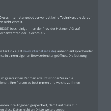
t. Dieses Internetangebot verwendet keine Techniken, die darauf
 nicht erstellt.
BDSG) bescheinigt Ihnen der Provider Hetzner AG, auf
 Rechenzentren der Telekom AG.
iter Links (z.B.
www.internetseite.de
), anhand entsprechender
e in einem eigenen Browserfenster geöffnet. Die Nutzung
m gesetzlichen Rahmen erlaubt ist oder Sie in die
dienen, Ihre Person zu bestimmen und welche zu Ihnen
rden Ihre Angaben gespeichert, damit auf diese zur
n diese Daten nicht an Dritte weitergegeben.