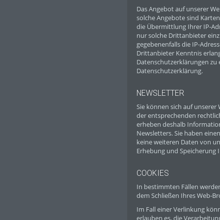
Das Angebot auf unserer Web
solche Angebote sind Karten 
die Übermittlung Ihrer IP-A
nur solche Drittanbieter ein
gegebenenfalls die IP-Adres
Drittanbieter Kenntnis erlan
Datenschutzerklärungen zu ei
Datenschutzerklärung.
NEWSLETTER
Sie können sich auf unserer
der entsprechenden rechtlic
erheben deshalb Informatio
Newsletters. Sie haben ein
keine weiteren Daten von uns
Erhebung und Speicherung Ih
COOKIES
In bestimmten Fällen werde
dem Schließen Ihres Web-Br
Im Fall einer Verlinkung kö
erlauben es, die Verarbeitun