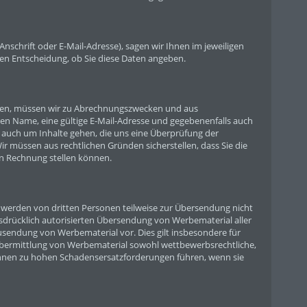
schrift oder E-Mail-Adresse), sagen wir Ihnen im jeweiligen
eien Entscheidung, ob Sie diese Daten angeben.
ollen, müssen wir zu Abrechnungszwecken und aus
en Name, eine gültige E-Mail-Adresse und gegebenenfalls auch
i auch um Inhalte gehen, die uns eine Überprüfung der
r müssen aus rechtlichen Gründen sicherstellen, dass Sie die
n Rechnung stellen können.
 werden von dritten Personen teilweise zur Übersendung nicht
sdrücklich autorisierten Übersendung von Werbematerial aller
usendung von Werbematerial vor. Dies gilt insbesondere für
Übermittlung von Werbematerial sowohl wettbewerbsrechtliche,
können zu hohen Schadensersatzforderungen führen, wenn sie