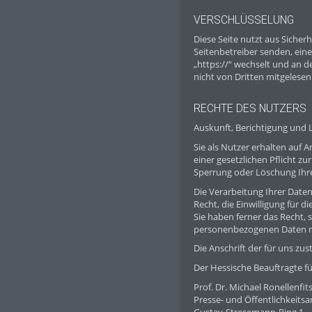
VERSCHLÜSSELUNG
Diese Seite nutzt aus Sicher
Seitenbetreiber senden, eine
„https://“ wechselt und an d
nicht von Dritten mitgelese
RECHTE DES NUTZERS
Auskunft, Berichtigung und
Sie als Nutzer erhalten auf
einer gesetzlichen Pflicht z
Sperrung oder Löschung Ih
Die Verarbeitung Ihrer Daten
Recht, die Einwilligung für d
Sie haben ferner das Recht, 
personenbezogenen Daten ni
Die Anschrift der für uns zu
Der Hessische Beauftragte f
Prof. Dr. Michael Ronellenfit
Presse- und Öffentlichkeitsa
Gustav-Stresemann-Ring 1