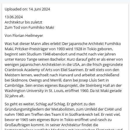
Uploaded on:
14. Juni 2024
13.06.2024
Architektur bis zuletzt
Zum Tod von Fumihiko Maki
Von Florian Heilmeyer
Was hat dieser Mann alles erlebt! Der japanische Architekt Fumihiko
Maki, Pritzker-Preisträger von 1993 wird 1928 in Tokio geboren,
beginnt sein Studium 1948 ebendort und macht nach vier Jahren
unter Kenzo Tange seinen Bachelor. Kurz darauf geht er als einer von
wenigen japanischen Architekten in die USA, an die frisch gegründete
Cranbrook Academy of Arts von Eliel Saarinen. Er will stets von den
Meistern lernen, wechselt nach Harvard und arbeitet anschließend
bei Skidmore, Owings and Merrill, dann bei Josep Lluìs Sert in
Cambridge. Sein erstes eigenes Bauprojekt, die Steinberg Hall an der
Washington University in St. Louis, eröffnet 1960. Da ist Maki gerade
32 Jahre alt.
So geht es weiter, Schlag auf Schlag. Er gehört zu den
Gründungsmitgliedern der Metabolisten, zum Umfeld der CIAM und
nahm 1960 am Treffen des Team X in Südfrankreich teil. Er reist viel,
bevor er 1965 sein eigenes Büro in Tokio eröffnet und rasch zu
Großaufträgen kommt. In seiner Architektur findet die
kompromisslose westliche Moderne mit japanischen Elementen und