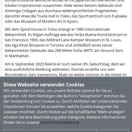
lokalen Inspirationen zusammen. Viele seiner besten Gebäude sind
stimmige Collagen aus durchaus widersprüchlichen Fragmenten,
darunter etwa die Tsuda Hall in Tokio, das Sportzentrum von Fujisawa
oder das Museum of Modern Art in Kyoto.
Mit dem Spiral House in Tokio erlangt er 1985 internationale
Bekanntheit. Es folgen Aufträge wie das Yerba Buena-Kunstzentrum in
San Francisco 1993, das Mildred Lane Kemper Museum in St. Louis,
das Aga Khan Museum in Toronto und schließlich eines seiner
bekanntesten Gebäude: das 298 Meter hohe 4WTC am Ground Zero
in Manhattan.
Am 6. September 2023 feierte er noch seinen 95. Geburtstag, dem wir
eine ausführliche Meldung widmeten. Damals erzählte uns sein
Bürodirektor Gary Kamemoto, Maki sei weiter intensiv in die Arbeit im
Büro eingebunden und informiere sich fast täglich über die
Diese Webseite verwendet Cookies
wichtigsten laufenden Projekte – wie etwa den United Nations-Tower
Wir verwenden Cookies, um unsere Website optimal für Sie zu
in New York oder das bereits fertiggestellte Reinhard Ernst Museum in
gestalten. Mit dem Bestätigen des Buttons "Akzeptieren" stimmen Sie
Wiesbaden, das in ein paar Tagen eröffnen wird. Letzte Woche ist
der Verwendung von Cookies zu. Durch Anklicken der untenstehenden
Fumihiko Maki am 6. Juni 2024 friedlich eingeschlafen, wie uns seine
Checkboxen können Sie auswählen, welche Cookie-Kategorien Sie
Familie wissen lässt.
zulassen möchten. Durch Klicken auf die Schaltfläche "Mehr anzeigen"
erhalten Sie eine Beschreibung jeder Kategorie. Weitere Informationen
finden Sie in unserer
Datenschutzerklärung
.
Related Media