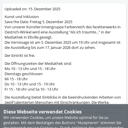
Uploaded on:
15. Dezember 2025
Kunst und Inklusion
Save the Date: Freitag 5. Dezember 2025
Von unserer Künstler:Innengruppe Farbenreich des facettenwerks in
Oestrich-Winkel wird eine Ausstellung "Als ich träumte..." in der
Mediathek in Eltville gezeigt.
Die Vernissage ist am 5. Dezember 2025 um 19 Uhr und insgesamt ist
die Ausstellung bis zum 17. Januar 2026 dort zu sehen.
Der Eintritt ist frei.
Die Öffnungszeiten der Mediathek sind:
Mo 10 - 13 Uhr und 15 - 18 Uhr
Dienstags geschlossen
Mi 15 - 18 Uhr
Do 10 - 13 Uhr und 15 - 19 Uhr
Fr 15 - 18 Uhr und Sa 10 - 13 Uhr
Die Ausstellung bietet Einblicke in die beeindruckenden Arbeiten von
zwölf talentierten Menschen mit Einschränkungen. Die Werke,
leidenschaftlich auf Leinwand und Papier geschaffen, zeigen vielfältige
Diese Webseite verwendet Cookies
Motive - von Landschaften, Tierdarstellungen bis hin zu Stilleben und
Wir verwenden Cookies, um unsere Website optimal für Sie zu
abstrakten Werken. Die Werke entstanden im Rahmen der
gestalten. Mit dem Bestätigen des Buttons "Akzeptieren" stimmen Sie
gemeinsamen wöchentlichen Malkurse im facettenwerk Oestrich.
der Verwendung von Cookies zu. Durch Anklicken der untenstehenden
Jedes Kunstwerk offenbart den persönlichen Stil der Künstler:innen