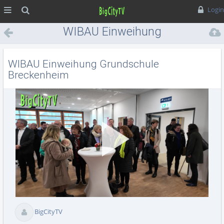
MENÜ
Suche
Login
WIBAU Einweihung
Grundschule Breckenheim
WIBAU Einweihung Grundschule
Breckenheim
Vid
BigCityTV