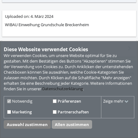
abs
Uploaded on:
4. März 2024
WIBAU Einweihung Grundschule Breckenheim
Related Media
Diese Webseite verwendet Cookies
Wir verwenden Cookies, um unsere Website optimal für Sie zu
gestalten. Mit dem Bestätigen des Buttons "Akzeptieren" stimmen Sie
der Verwendung von Cookies zu. Durch Anklicken der untenstehenden
© ViMP GmbH 2010-2026
Desktop Version
Checkboxen können Sie auswählen, welche Cookie-Kategorien Sie
Nutzungsbedingungen
Datenschutzbestimmungen
Impressum
zulassen möchten. Durch Klicken auf die Schaltfläche "Mehr anzeigen"
erhalten Sie eine Beschreibung jeder Kategorie. Weitere Informationen
Video CMS powered by
ViMP (Ultimate)
© 2010-2026
finden Sie in unserer
Datenschutzerklärung
.
Notwendig
Präferenzen
Zeige mehr
Marketing
Partnerschaften
Auswahl zustimmen
Allen zustimmen