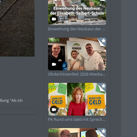
Einweihung des Neubaus der Elisabeth-Selbert-Schule
piele
Obdachlosenfest 2026 Wiesbaden
lung "Als ich
r 2026 dort zu
PK Rund ums Geld mit Sprecherin