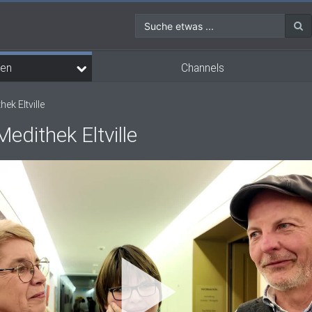
Suche etwas ...
Channels
en
ek Eltville
Medithek Eltville
Vi