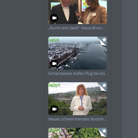
„Rund ums Geld“: Neue Broschüre informiert Frauen zu Finanzen
t Einschränkungen.
chaften,
r gemeinsamen
er Künstler:innen
Schiersteiner Hafen Flug bei Eis
Neues schwimmendes Bootshaus in Schierstein angekommen