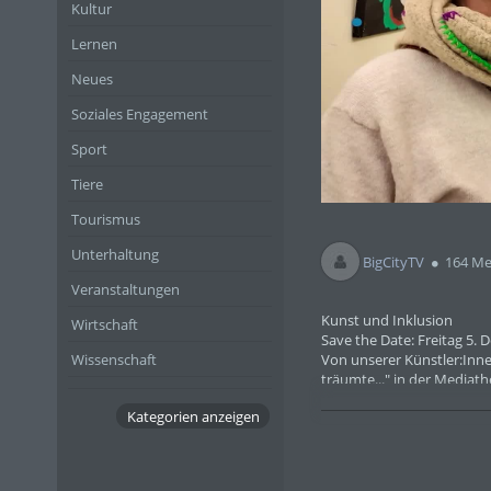
Kultur
Lernen
Neues
Soziales Engagement
Sport
Tiere
Tourismus
Unterhaltung
BigCityTV
164 Me
Veranstaltungen
Kunst und Inklusion
Wirtschaft
Save the Date: Freitag 5.
Wissenschaft
Von unserer Künstler:Inne
träumte..." in der Mediathek
Die Vernissage ist am 5. 
Kategorien anzeigen
sehen.
Der Eintritt ist frei.
Die Öffnungszeiten der Me