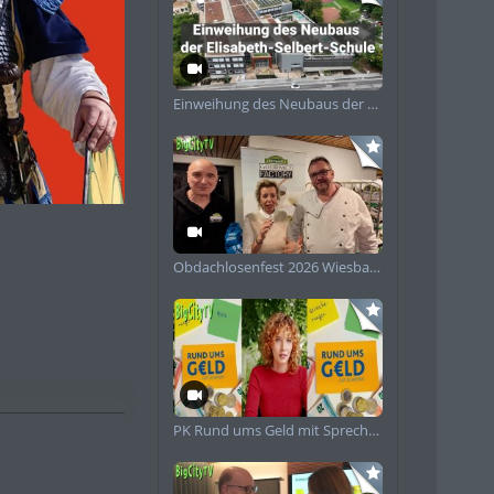
Einweihung des Neubaus der Elisabeth-Selbert-Schule
piele
Obdachlosenfest 2026 Wiesbaden
PK Rund ums Geld mit Sprecherin