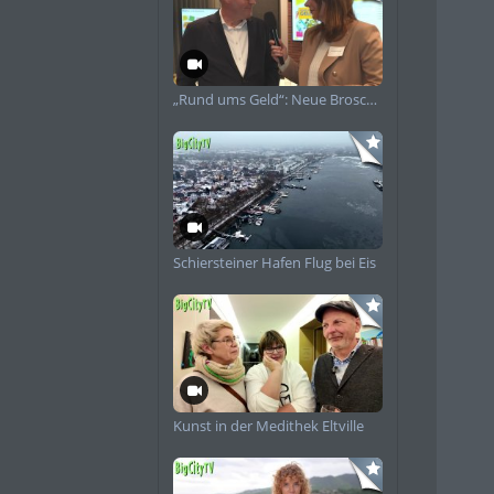
„Rund ums Geld“: Neue Broschüre informiert Frauen zu Finanzen
Schiersteiner Hafen Flug bei Eis
Kunst in der Medithek Eltville