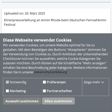
abs
Uploaded on:
20. März 2025
Ehrenpreisverleihung an Armin Rhode beim Deutschen Fernsehkrimi-
Festival
Diese Webseite verwendet Cookies
Related Media
Wir verwenden Cookies, um unsere Website optimal für Sie zu
gestalten. Mit dem Bestätigen des Buttons "Akzeptieren" stimmen Sie
der Verwendung von Cookies zu. Durch Anklicken der untenstehenden
Checkboxen können Sie auswählen, welche Cookie-Kategorien Sie
© ViMP GmbH 2010-2026
Desktop Version
zulassen möchten. Durch Klicken auf die Schaltfläche "Mehr anzeigen"
Nutzungsbedingungen
Datenschutzbestimmungen
Impressum
erhalten Sie eine Beschreibung jeder Kategorie. Weitere Informationen
finden Sie in unserer
Datenschutzerklärung
.
Video CMS powered by
ViMP (Ultimate)
© 2010-2026
Notwendig
Präferenzen
Zeige mehr
Marketing
Partnerschaften
Auswahl zustimmen
Allen zustimmen