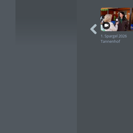
Wiesbadens Bürgermeisteri
fördern damit auch indirek
Im Programm der Weinwoche
Marktkirche wird am Wein
entspannten Feierabend-We
entspannende Lounge-Musik
House Beats für Stimmung
1. Spargel 2026
Weinfest auftreten – zum 
Tannenhof
der New Yorker Soul-Pop-S
Ebenfalls erstmals in dies
und Samstagabenden jeweil
direkte Unterstützung oder
Räume zu schaffen, gegens
Verhalten zu setzen. Sie s
„Nur wer sich sicher fühlt
Awareness-Angebote“, erlä
Weinwoche einzuführen. „
des Vereins Moja uns dies 
Die offizielle Eröffnung 
der Bühne vor dem Rathau
Christiane Hinninger in 
Rathaus, der Marktkirche
musikalischen Rahmen sor