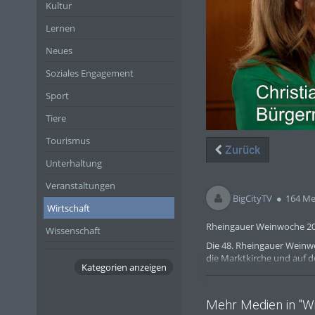
Kultur
Lernen
Neues
Soziales Engagement
Sport
Tiere
Tourismus
Zurück
Unterhaltung
Veranstaltungen
BigCityTV
164 Me
Wirtschaft
Rheingauer Weinwoche 202
Wissenschaft
Die 48. Rheingauer Weinwo
die Marktkirche und auf d
Kategorien anzeigen
Spezialitäten und musikal
„Wir freuen uns zusammen
gemeinsam die Festtage v
Mehr Medien in "Wi