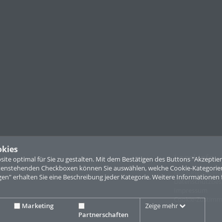
Congress & Marketing GmbH (WICM) und verantwortlich für die Outdoor-Ve
nd des Festes sauber bleibt, wird weiterhin auf Plastikgeschirr und -bestec
Flaschenpfand in Höhe von 3 Euro.
nbildung im Dekanat Wiesbaden bietet an den beiden Wochenenden der We
 im Alter von fünf bis elf Jahren an. Samstags wird ihnen von 16 bis 22 Uhr
geboten, sonntags von 13 bis 20 Uhr. Die Betreuung kostet sechs Euro pro 
drei Euro pro Stunde bezahlt werden. Die Mal-, Bastel- und Spielangebote
er WICM kostenlos. Solange Plätze frei sind, werden Kinder aufgenommen.
r lokalen Winzerinnen und Winzer nicht allein entdecken und einen Blick hin
Rheingauer Weinwoche bei einer geführten Tour mit Verkostung aus einer n
n Katharina Höfling, ehemalige Rheingauer Weinkönigin und Deutsche Weinpr
oderierten Verkostung lernen die Teilnehmenden sechs renommierte Rhein
 Weinstand persönlich kennen. Die Tickets für die circa zweistündige Tour a
egrenzt und können über folgen-den Link gebucht werden:
uchen/erlebnisse?re-product-id=315436.
okies
oche im Überblick:
Legal Info
te optimal für Sie zu gestalten. Mit dem Bestätigen des Buttons "Akzepti
ntenstehenden Checkboxen können Sie auswählen, welche Cookie-Kategorien
uer Weinwoche sind Montag, Dienstag, Mittwoch, Donnerstag und Sonntag v
Nutzungsbedin
gen" erhalten Sie eine Beschreibung jeder Kategorie. Weitere Informationen 
gs von 11 bis 24 Uhr geöffnet.
Datenschutzbe
einstände - inklusive 1 Partnerschaftsstand mit Kamjanez-Podilskyj aus der 
Impressum
Wasserstand von ESWE-Versorgung, ein Lotto Hessen-Verkaufsstand und ein
Cookie-Zustim
.
Marketing
Zeige mehr
deroben (am Hinterausgang der Marktkirche gegenüber dem Restaurant „L
Partnerschaften
Gasse von der Marktstraße Richtung Landtag) sind die ganze Zeit über bewa