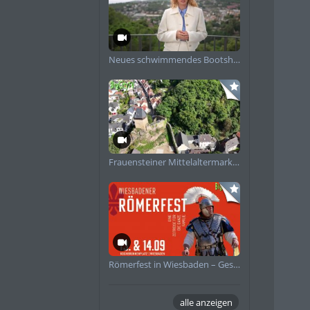
ich seines 200-
ergestellt. Das
uf der Weinwoche
Neues schwimmendes Bootshaus in Schierstein angekommen
et, das durch das
SWE-
werden. Am
ere wird es in
en.
ren erworben
ngeboten. Das
Frauensteiner Mittelaltermarkt Impressionen 2025
ofköche“ liefern in
 anderen
r ukrainischen
tet auch dank
te Weintheke der
en sind: Das
Römerfest in Wiesbaden – Geschichte zum Anfassen
und Weingüter das
n Rottloff,
alle anzeigen