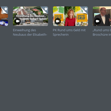
n Christiane Hinninger: „Geselligkeit und Lebensfreude stehen für unser p
t die Attraktivität und Wirtschaftskraft der gesamten Region.“
 trifft auch dieses Jahr Bewährtes auf frische Impulse: Bei den „Riesling V
fest-Montag, 11. August, zum ersten Mal elektronische Musik als Unterhal
inglas gespielt. Von 15.30 bis 18.30 Uhr legen junge Nachwuchs-DJs aus de
 auf, von 19 bis 22 Uhr sorgt der in der Region namhafte DJ Peter Latino m
. Ergänzt wird das musikalische Programm um eine Vielzahl an Bands, die 
Einweihung des
PK Rund ums Geld mit
„Rund ums G
Beispiel die Party-Liveband „Apetizer“, die Wiesbadener Lounge-Pop-Band „
Neubaus der Elisabeth-
Sprecherin
Broschüre i
änger „Will G. & the Soul11 Band“.
Selbert-Schule
Frauen zu F
em Jahr sind Awareness-Teams von der Jugendhilfe-Initiative Moja e.V. an de
s von 19 bis 1 Uhr vor Ort. Sie informieren zum sicheren Nachtleben, biete
 leiten an Sicherheits- und Rettungskräfte weiter. Die Teams sollen dabei he
eitigen Respekt zu fördern und klare Grenzen gegen diskriminierendes oder
ind klar an ihren roten Taschen, schwarzen T-Shirts und den lila Westen erke
, kann wirklich frei feiern. Aus diesem Grund benötigen öffentliche Veransta
utert Bürgermeisterin Hinninger ihre Motivation, dieses Angebot nun auch
Ich bin sehr froh und dankbar, dass durch den Einsatz des Kommunalen Fr
gelingt – präventiv, sichtbar und verlässlich.“
der 48. Rheingauer Weinwoche mit ihren 119 Ständen findet am Freitag, 8. Aug
s statt. Den Startschuss geben Oberbürgermeister Gert-Uwe Mende und B
Anwesenheit der Rheingauer und Wiesbadener Weinmajestäten. Auf den dre
 und auf dem Dern’schen Gelände werden insgesamt 50 Bands für den pass
gen. Die Musikdarbietungen, unter anderem von Band-Klassikern wie „Krüg