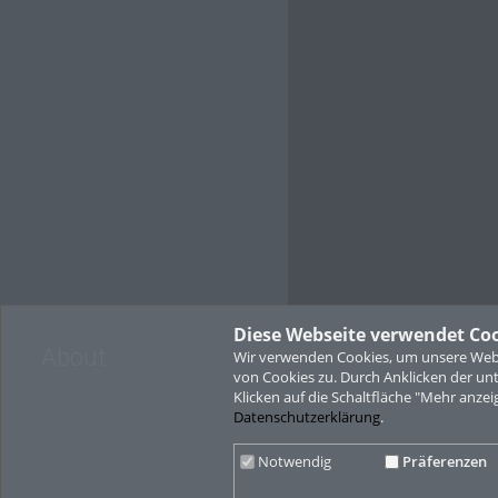
Prokurist der Wiesbaden 
Damit die Stadt auch währe
gibt erneut ein Mehrweg-
Die evangelische Familie
Kinderbetreuung für Kinder
Marktkirche Unterhaltung 
Geschwisterkinder müssen 
dank der Unterstützung d
Wer das breite Angebot de
werfen möchte, kann die 
erleben. Die Tour wird vo
und moderiert. Bei der m
und Winzer direkt an ihrem
August, ab 17 Uhr sind b
tourismus.wiesbaden.de/b
Diese Webseite verwendet Co
Die 48. Rheingauer Weinw
About
Wir verwenden Cookies, um unsere Websi
von Cookies zu. Durch Anklicken der u
* Die Stände der Rheinga
Klicken auf die Schaltfläche "Mehr anzei
sowie freitags und samsta
Datenschutzerklärung
.
* Es gibt 119 Stände (96 W
Gastronomie-Stände, ein 
„Ihnen leuchtet ein Licht“)
Notwendig
Präferenzen
* Die beiden Fahrrad-Gar
Prinzengässchen, schmale 