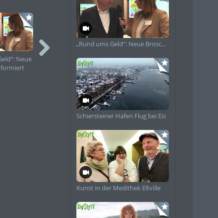
ositives Image und
ibes“ vor der
tung zum
r Region
„Rund ums Geld“: Neue Broschüre informiert Frauen zu Finanzen
it Eletronic und
zum ersten Mal am
eld“: Neue
Frauensteiner
Römerfest in
Café Bossa“ oder
nformiert
Mittelaltermarkt
Wiesbaden –
inanzen
Impressionen 2025
Geschichte zum
Anfassen
n beiden Freitag-
n bei Bedarf
lfen, sichere
 übergriffiges
Schiersteiner Hafen Flug bei Eis
nnbar.
ltungen verbindliche
 auf der
auenreferats und
ust, um 17 Uhr auf
ürgermeisterin
Kunst in der Medithek Eltville
i Bühnen vor dem
enden
er Rockt“ und „Los