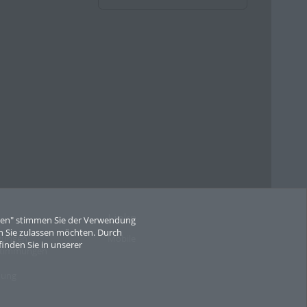
ranstaltungen.
k verzichtet und es
inwoche eine
 im Haus der
Stunde, für
 sind sonntags
ter die Kulissen
euen Perspektive
inzessin, geleitet
gauer Winzerinnen
m Freitag, 15.
Links
eren" stimmen Sie der Verwendung
 Sie zulassen möchten. Durch
on 11 bis 23 Uhr
gungen
Mobile
finden Sie in unserer
stimmungen
Ukraine, 20
 karitativer Stand
mung
umen“ sowie im
cht, also ebenfalls