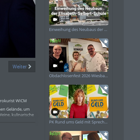
Einweihung des Neubaus der Elisabeth-Selbert-Schule
piele
Weiter
Obdachlosenfest 2026 Wiesbaden
Prokurist WICM
chen Gelände, um
eine, kulinarische
PK Rund ums Geld mit Sprecherin
ern, um mit ihnen
nießen“, sagt