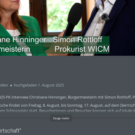
abs
dien
hochgeladen 1. August 2025
5 PK Interview Christiane Hinninger, Bürgermeisterin mit Simon Rottloff, 
che findet von Freitag, 8. August, bis Sonntag, 17. August, auf dem Dern’s
em Schlossplatz statt. Besucherinnen und Besucher können sich auf lokale W
ische Unterhaltung freuen.
Zeige mehr
 mit den Rheingauer Winzerinnen und Winzern auf die Gäste aus nah und f
or der beeindruckenden Kulisse von Rathaus, Schloss und Marktkirche zu ge
rtschaft"