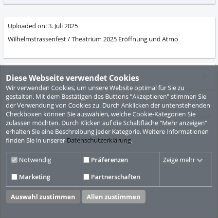
abs
Uploaded on:
3. Juli 2025
Wilhelmstrassenfest / Theatrium 2025 Eröffnung und Atmo
Related Media
Diese Webseite verwendet Cookies
Wir verwenden Cookies, um unsere Website optimal für Sie zu
gestalten. Mit dem Bestätigen des Buttons "Akzeptieren" stimmen Sie
der Verwendung von Cookies zu. Durch Anklicken der untenstehenden
© ViMP GmbH 2010-2026
Desktop Version
Checkboxen können Sie auswählen, welche Cookie-Kategorien Sie
Nutzungsbedingungen
Datenschutzbestimmungen
Impressum
zulassen möchten. Durch Klicken auf die Schaltfläche "Mehr anzeigen"
erhalten Sie eine Beschreibung jeder Kategorie. Weitere Informationen
Video CMS powered by
ViMP (Ultimate)
© 2010-2026
finden Sie in unserer
Datenschutzerklärung
.
Notwendig
Präferenzen
Zeige mehr
Marketing
Partnerschaften
Auswahl zustimmen
Allen zustimmen