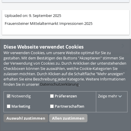
abs
Uploaded on:
9. September 2025
Frauensteiner Mittelaltermarkt Impressionen 2025
Related Media
Diese Webseite verwendet Cookies
Wir verwenden Cookies, um unsere Website optimal für Sie zu
gestalten. Mit dem Bestätigen des Buttons "Akzeptieren" stimmen Sie
der Verwendung von Cookies zu. Durch Anklicken der untenstehenden
© ViMP GmbH 2010-2026
Desktop Version
Checkboxen können Sie auswählen, welche Cookie-Kategorien Sie
Nutzungsbedingungen
Datenschutzbestimmungen
Impressum
zulassen möchten. Durch Klicken auf die Schaltfläche "Mehr anzeigen"
erhalten Sie eine Beschreibung jeder Kategorie. Weitere Informationen
Video CMS powered by
ViMP (Ultimate)
© 2010-2026
finden Sie in unserer
Datenschutzerklärung
.
Notwendig
Präferenzen
Zeige mehr
Marketing
Partnerschaften
Auswahl zustimmen
Allen zustimmen