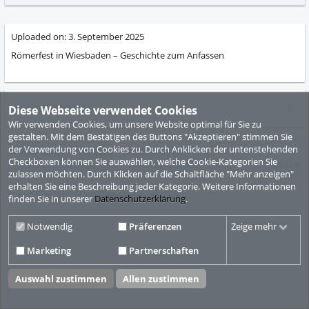
abs
Uploaded on:
3. September 2025
Römerfest in Wiesbaden – Geschichte zum Anfassen
Related Media
Diese Webseite verwendet Cookies
Wir verwenden Cookies, um unsere Website optimal für Sie zu
gestalten. Mit dem Bestätigen des Buttons "Akzeptieren" stimmen Sie
der Verwendung von Cookies zu. Durch Anklicken der untenstehenden
© ViMP GmbH 2010-2026
Desktop Version
Checkboxen können Sie auswählen, welche Cookie-Kategorien Sie
Nutzungsbedingungen
Datenschutzbestimmungen
Impressum
zulassen möchten. Durch Klicken auf die Schaltfläche "Mehr anzeigen"
erhalten Sie eine Beschreibung jeder Kategorie. Weitere Informationen
Video CMS powered by
ViMP (Ultimate)
© 2010-2026
finden Sie in unserer
Datenschutzerklärung
.
Notwendig
Präferenzen
Zeige mehr
Marketing
Partnerschaften
Auswahl zustimmen
Allen zustimmen