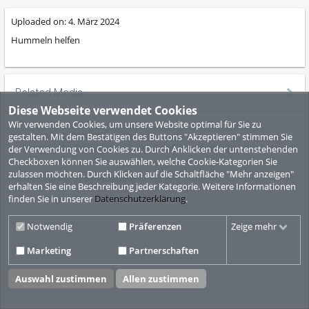
Uploaded on:
4. März 2024
Hummeln helfen
Related Media
Diese Webseite verwendet Cookies
Wir verwenden Cookies, um unsere Website optimal für Sie zu
© ViMP GmbH 2010-2026
Desktop Version
gestalten. Mit dem Bestätigen des Buttons "Akzeptieren" stimmen Sie
Nutzungsbedingungen
Datenschutzbestimmungen
Impressum
der Verwendung von Cookies zu. Durch Anklicken der untenstehenden
Checkboxen können Sie auswählen, welche Cookie-Kategorien Sie
zulassen möchten. Durch Klicken auf die Schaltfläche "Mehr anzeigen"
Video CMS powered by
ViMP (Ultimate)
© 2010-2026
erhalten Sie eine Beschreibung jeder Kategorie. Weitere Informationen
finden Sie in unserer
Datenschutzerklärung
.
Notwendig
Präferenzen
Zeige mehr
Marketing
Partnerschaften
Auswahl zustimmen
Allen zustimmen