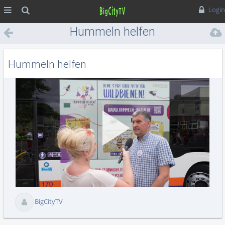
MENÜ
Suche
Login
Hummeln helfen
Hummeln helfen
Vid
abs
BigCityTV