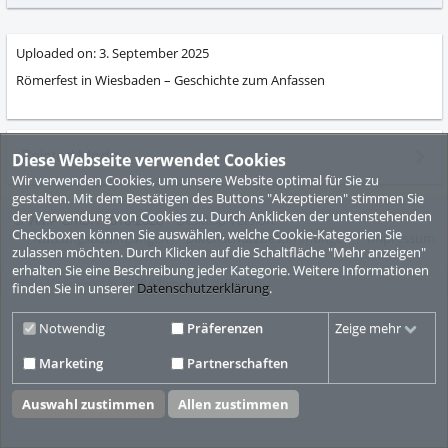
abs
Uploaded on:
3. September 2025
Römerfest in Wiesbaden – Geschichte zum Anfassen
Related Media
Diese Webseite verwendet Cookies
Wir verwenden Cookies, um unsere Website optimal für Sie zu
gestalten. Mit dem Bestätigen des Buttons "Akzeptieren" stimmen Sie
der Verwendung von Cookies zu. Durch Anklicken der untenstehenden
© ViMP GmbH 2010-2026
Desktop Version
Checkboxen können Sie auswählen, welche Cookie-Kategorien Sie
Nutzungsbedingungen
Datenschutzbestimmungen
Impressum
zulassen möchten. Durch Klicken auf die Schaltfläche "Mehr anzeigen"
erhalten Sie eine Beschreibung jeder Kategorie. Weitere Informationen
Video CMS powered by
ViMP (Ultimate)
© 2010-2026
finden Sie in unserer
Datenschutzerklärung
.
Notwendig
Präferenzen
Zeige mehr
Marketing
Partnerschaften
Auswahl zustimmen
Allen zustimmen